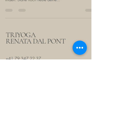
TRIYOGA
RENATA DAL PONT
+41 79 347 22 37
@ 2026 Triyoga Renata Dal Pont
Webdesign & Konzeption: Mario Dal Pont
renata.triyoga@me.com
Gerra (Gambarogno), Gambarogno,
Schweiz