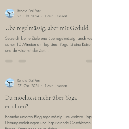
Renata Dal Pont
27. Okt. 2024
1 Min. Lesezeit
Übe regelmässig, aber mit Geduld:
Setze dir kleine Ziele und übe regelmässig, auch wenn
es nur 10 Minuten am Tag sind. Yoga ist eine Reise,
und du wirst mit der Zeit...
Renata Dal Pont
27. Okt. 2024
1 Min. Lesezeit
Du möchtest mehr über Yoga
erfahren?
Besuche unseren Blog regelmässig, um weitere Tipps,
Uebungsanleitungen und inspirierende Geschichten zu
finden. Starte noch heute deine...